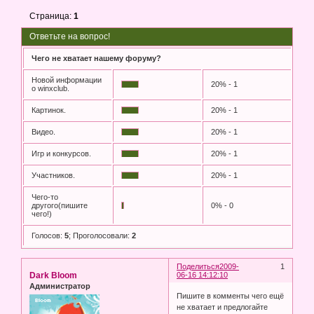
Страница:
1
Ответьте на вопрос!
Чего не хватает нашему форуму?
Новой информации
20% - 1
о winxclub.
Картинок.
20% - 1
Видео.
20% - 1
Игр и конкурсов.
20% - 1
Участников.
20% - 1
Чего-то
другого(пишите
0% - 0
чего!)
Голосов:
5
;
Проголосовали:
2
Поделиться
2009-
1
Dark Bloom
06-16 14:12:10
Администратор
Пишите в комменты чего ещё
не хватает и предлогайте